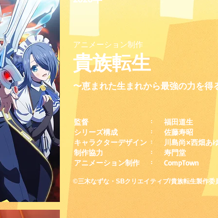
アニメーション制作
貴族転生
〜恵まれた生まれから最強の力を得
監督
:
福田道生
シリーズ構成
:
佐藤寿昭
キャラクターデザイン
​:
川島尚×西畑あ
​制作協力
:
寿門堂​
アニメーション制作
:
CompTown
©三木なずな・SBクリエイティブ/貴族転生製作委