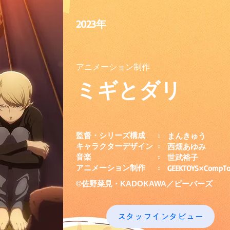
2023年
アニメーション制作
ミギとダリ
監督・シリーズ構成
まんきゅう
:
キャラクターデザイン
西畑あゆみ
:
​音楽
世武裕子​
:
アニメーション制作
GEEKTOYS×CompT
:
©佐野菜見・KADOKAWA／ビーバーズ
スタッフインタビュー