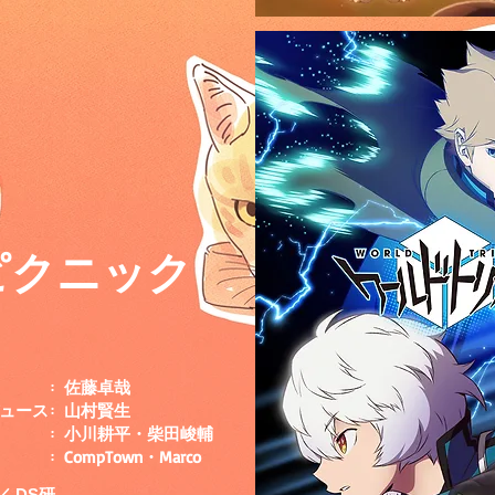
ピクニック
佐藤卓哉
:
ュース
山村賢生
:
小川耕平・柴田峻輔
:
​CompTown・Marco
:
 DS研