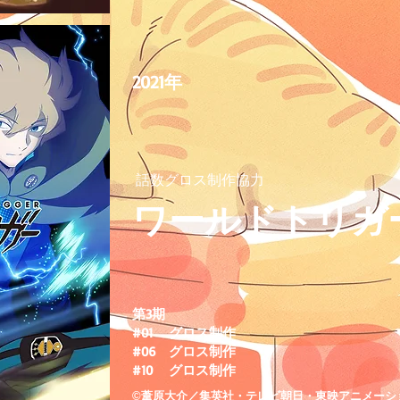
2021年
話数グロス制作協力
ワールドトリガ
第3期
#01 グロス制作
#06 グロス制作
#10 グロス制作
©葦原大介／集英社・テレビ朝日・東映アニメーシ