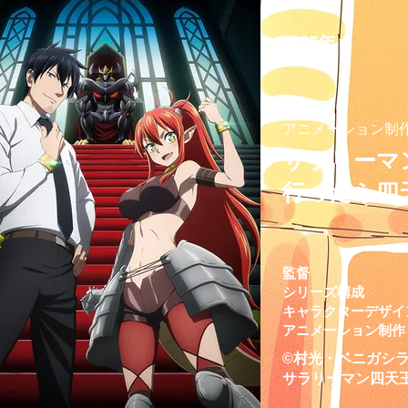
2025年
アニメーション制
サラリーマ
行ったら四
監督
シリーズ構成
キャラクターデザイ
アニメーション制作
©村光・ベニガシ
サラリーマン四天