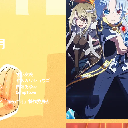
作
月
牧野友映
:
ヤスカワショウゴ
:
西畑あゆみ
ン
:
​CompTown
:
／「雨夜の月」製作委員会