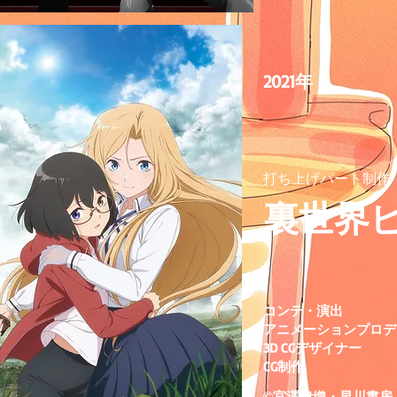
2021年
打ち上げパート制作
裏世界
コンテ・演出
アニメーションプロデ
3D CGデザイナー
​CG制作
©宮澤伊織・早川書房／