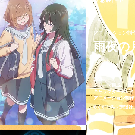
アニメーション制
雨夜の
監督
シリーズ構成
キャラクターデザイ
アニメーション制作
©くずしろ・講談社