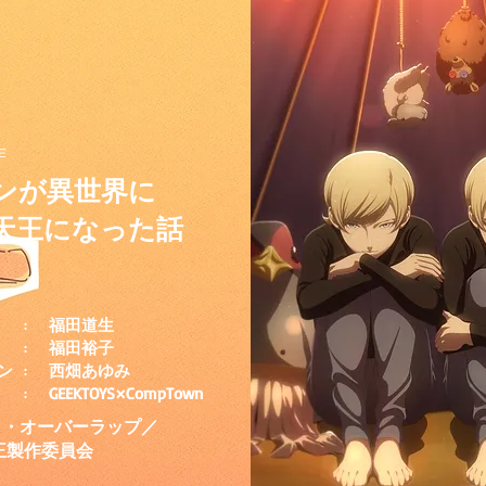
作
ンが異世界に
天王になった話
福田道生
:
福田裕子
:
ン
西畑あゆみ
:
GEEKTOYS×CompTown
:
ラ・オーバーラップ／
王製作委員会